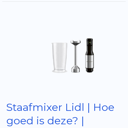
|
Hoe
goed
is
deze?
|
Reviews
uit
2025
Staafmixer Lidl | Hoe
goed is deze? |