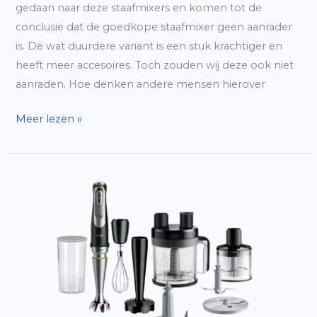
gedaan naar deze staafmixers en komen tot de
conclusie dat de goedkope staafmixer geen aanrader
is. De wat duurdere variant is een stuk krachtiger en
heeft meer accesoires. Toch zouden wij deze ook niet
aanraden. Hoe denken andere mensen hierover
Staafmixer
Meer lezen »
Hema
|
Hoe
goed
is
deze?
|
Reviews
uit
2025