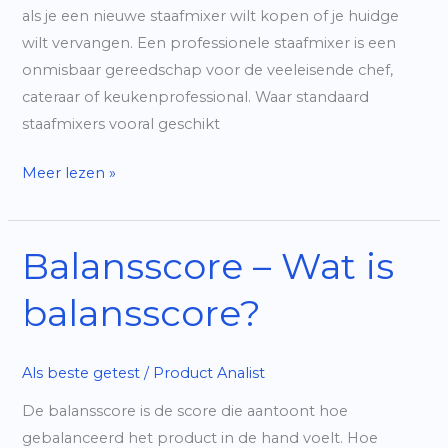
als je een nieuwe staafmixer wilt kopen of je huidge
wilt vervangen. Een professionele staafmixer is een
onmisbaar gereedschap voor de veeleisende chef,
cateraar of keukenprofessional. Waar standaard
staafmixers vooral geschikt
Wat
Meer lezen »
is
een
professionele
Balansscore – Wat is
staafmixer?
balansscore?
Als beste getest
/
Product Analist
De balansscore is de score die aantoont hoe
gebalanceerd het product in de hand voelt. Hoe