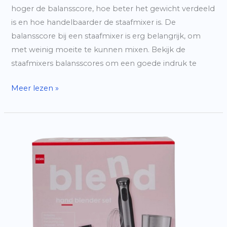
hoger de balansscore, hoe beter het gewicht verdeeld
is en hoe handelbaarder de staafmixer is. De
balansscore bij een staafmixer is erg belangrijk, om
met weinig moeite te kunnen mixen. Bekijk de
staafmixers balansscores om een goede indruk te
Balansscore
Meer lezen »
–
Wat
is
balansscore?