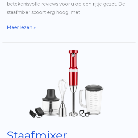
betekenisvolle reviews voor u op een rijtje gezet. De
staafmixer scoort erg hoog, met
Braun
Meer lezen »
MultiQuick
9
staafmixer
|
Reviews
uit
2025
Staafmixer